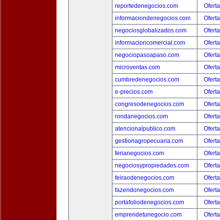
reportedenegocios.com
Oferta
informaciondenegocios.com
Oferta
negociosglobalizados.com
Oferta
informacioncomercial.com
Oferta
negociopasoapaso.com
Oferta
microventas.com
Oferta
cumbredenegocios.com
Oferta
e-precios.com
Oferta
congresodenegocios.com
Oferta
rondanegocios.com
Oferta
atencionalpublico.com
Oferta
gestionagropecuaria.com
Oferta
ferianegocios.com
Oferta
negociosypropiedades.com
Oferta
feiraodenegocios.com
Oferta
fazendonegocios.com
Oferta
portafoliodenegocios.com
Oferta
emprendetunegocio.com
Oferta