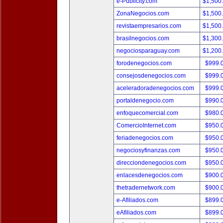
e-Publicity.com
$1,500
ZonaNegocios.com
$1,500
revistaempresarios.com
$1,500
brasilnegocios.com
$1,300
negociosparaguay.com
$1,200
forodenegocios.com
$999.
consejosdenegocios.com
$999.
aceleradoradenegocios.com
$999.
portaldenegocio.com
$990.
enfoquecomercial.com
$980.
ComercioInternet.com
$950.
feriadenegocios.com
$950.
negociosyfinanzas.com
$950.
direcciondenegocios.com
$950.
enlacesdenegocios.com
$900.
thetradernetwork.com
$900.
e-Afiliados.com
$899.
eAfiliados.com
$899.