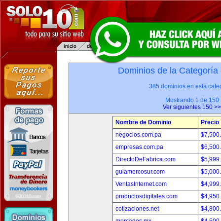
Dominios de la Categoría
385 dominios en esta categ
Mostrando 1 de 150
Ver siguientes 150 >>
Nombre de Dominio
Precio
negocios.com.pa
$7,500
empresas.com.pa
$6,500
DirectoDeFabrica.com
$5,999
guiamercosur.com
$5,000
VentasInternet.com
$4,999
productosdigitales.com
$4,950
cotizaciones.net
$4,800