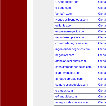
USAnegocios.com
Oferta
e-pago.com
Oferta
VentaPro.com
Oferta
NegociosTecnologia.com
Oferta
eclientes.com
Oferta
empresasnegocios.com
Oferta
negociosempresas.com
Oferta
corredordenegocios.com
Oferta
ingenieriadenegocios.com
Oferta
negociofx.com
Oferta
atenciondeclientes.com
Oferta
consultoresdenegocios.com
Oferta
clubdeventajas.com
Oferta
tunegociopropio.com
Oferta
comerciosynegocios.com
Oferta
e-cargas.com
Oferta
e-franquicia.com
Oferta
tunegociodesdecasa.com
Oferta