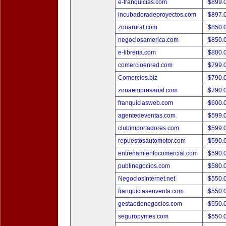
e-franquicias.com
$899.
incubadoradeproyectos.com
$897.
zonarural.com
$850.
negociosamerica.com
$850.
e-libreria.com
$800.
comercioenred.com
$799.
Comercios.biz
$790.
zonaempresarial.com
$790.
franquiciasweb.com
$600.
agentedeventas.com
$599.
clubimportadores.com
$599.
repuestosautomotor.com
$590.
entrenamientocomercial.com
$590.
publinegocios.com
$580.
NegociosInternet.net
$550.
franquiciasenventa.com
$550.
gestaodenegocios.com
$550.
seguropymes.com
$550.