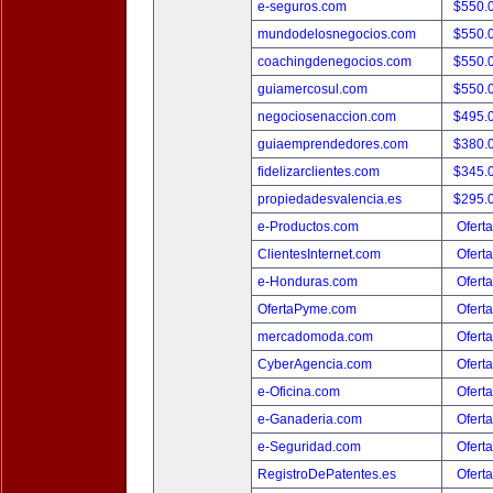
e-seguros.com
$550.
mundodelosnegocios.com
$550.
coachingdenegocios.com
$550.
guiamercosul.com
$550.
negociosenaccion.com
$495.
guiaemprendedores.com
$380.
fidelizarclientes.com
$345.
propiedadesvalencia.es
$295.
e-Productos.com
Oferta
ClientesInternet.com
Oferta
e-Honduras.com
Oferta
OfertaPyme.com
Oferta
mercadomoda.com
Oferta
CyberAgencia.com
Oferta
e-Oficina.com
Oferta
e-Ganaderia.com
Oferta
e-Seguridad.com
Oferta
RegistroDePatentes.es
Oferta