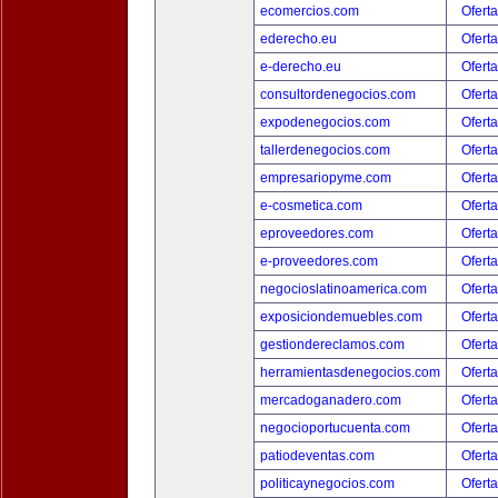
ecomercios.com
Oferta
ederecho.eu
Oferta
e-derecho.eu
Oferta
consultordenegocios.com
Oferta
expodenegocios.com
Oferta
tallerdenegocios.com
Oferta
empresariopyme.com
Oferta
e-cosmetica.com
Oferta
eproveedores.com
Oferta
e-proveedores.com
Oferta
negocioslatinoamerica.com
Oferta
exposiciondemuebles.com
Oferta
gestiondereclamos.com
Oferta
herramientasdenegocios.com
Oferta
mercadoganadero.com
Oferta
negocioportucuenta.com
Oferta
patiodeventas.com
Oferta
politicaynegocios.com
Oferta