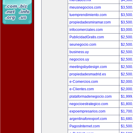
mercados.mx
$4,500
meusnegocios.com
$3,500
tuemprendimiento.com
$3,500
propiedadesmiramar.com
$3,500
infocomerciales.com
$3,000
PublicidadGratis.com
$2,500
seunegocio.com
$2,500
business.uy
$2,500
negocios.uy
$2,500
meetingsbydesign.com
$2,500
propiedadesmadrid.es
$2,500
e-Comercios.com
$2,000
e-Clientes.com
$2,000
plataformadenegocio.com
$1,999
negocioestrategico.com
$1,800
expoempresarios.com
$1,700
argentinaforexport.com
$1,680
PagosInternet.com
$1,500