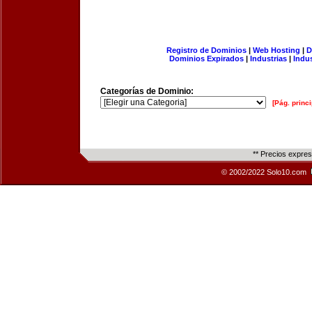
Registro de Dominios
|
Web Hosting
|
D
Dominios Expirados
|
Industrias
|
Indu
Categorías de Dominio:
[Pág. princi
** Precios expre
© 2002/2022 Solo10.com