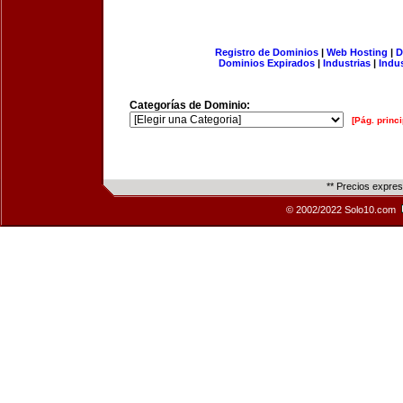
Registro de Dominios
|
Web Hosting
|
D
Dominios Expirados
|
Industrias
|
Indu
Categorías de Dominio:
[Pág. princi
** Precios expre
© 2002/2022 Solo10.com