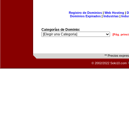
Registro de Dominios
|
Web Hosting
|
D
Dominios Expirados
|
Industrias
|
Indu
Categorías de Dominio:
[Pág. princi
** Precios expre
© 2002/2022 Solo10.com