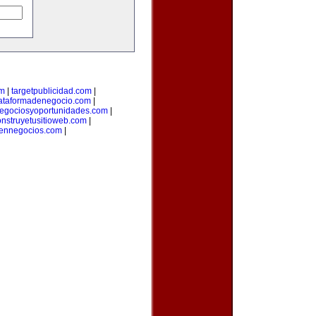
om
|
targetpublicidad.com
|
ataformadenegocio.com
|
egociosyoportunidades.com
|
onstruyetusitioweb.com
|
aennegocios.com
|