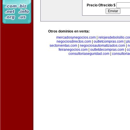
Precio Ofrecido $
Otros dominios en venta:
mercadosynegocios.com
|
relojesdebolsillo.c
negociosdirectos.com
|
outletcompras.com
|
pl
sectorventas.com
|
negociosautomatizados.com
|
n
feiranegocios.com
|
outletdecompras.com
|
c
consultoriaseguridad.com
|
consultori