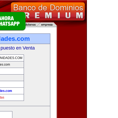
dades.com
 puesto en Venta
NIDADES.COM
des.com
des.com
tas