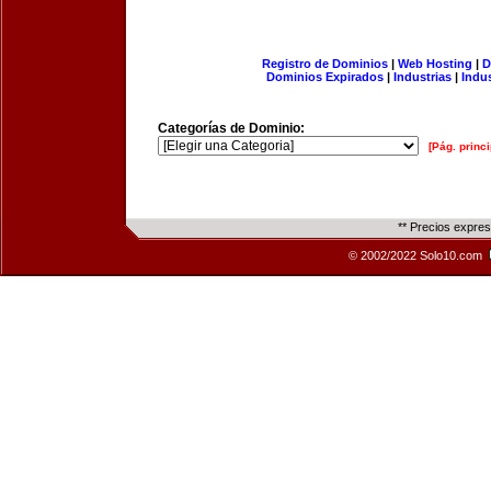
Registro de Dominios
|
Web Hosting
|
D
Dominios Expirados
|
Industrias
|
Indu
Categorías de Dominio:
[Pág. princi
** Precios expre
© 2002/2022 Solo10.com