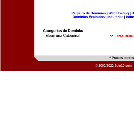
Registro de Dominios
|
Web Hosting
|
D
Dominios Expirados
|
Industrias
|
Indu
Categorías de Dominio:
[Pág. princi
** Precios expre
© 2002/2022 Solo10.com