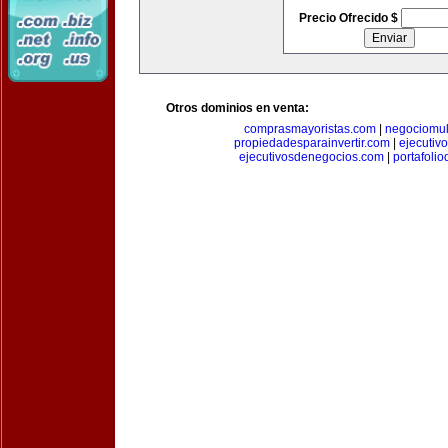
Precio Ofrecido $
Otros dominios en venta:
comprasmayoristas.com
|
negociomul
propiedadesparainvertir.com
|
ejecutiv
ejecutivosdenegocios.com
|
portafoli