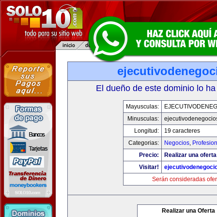
ejecutivodenegoc
El dueño de este dominio lo ha
Mayusculas:
EJECUTIVODENEG
Minusculas:
ejecutivodenegocio
Longitud:
19 caracteres
Categorias:
Negocios
,
Profesio
Precio:
Realizar una oferta
Visitar!
ejecutivodenegoci
Serán consideradas ofer
Realizar una Oferta