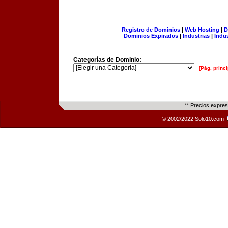
Registro de Dominios
|
Web Hosting
|
D
Dominios Expirados
|
Industrias
|
Indu
Categorías de Dominio:
[Pág. princi
** Precios expre
© 2002/2022 Solo10.com