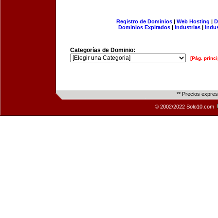
Registro de Dominios
|
Web Hosting
|
D
Dominios Expirados
|
Industrias
|
Indu
Categorías de Dominio:
[Pág. princi
** Precios expre
© 2002/2022 Solo10.com