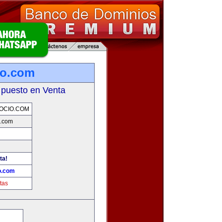
io.com
 puesto en Venta
OCIO.COM
.com
ta!
o.com
tas