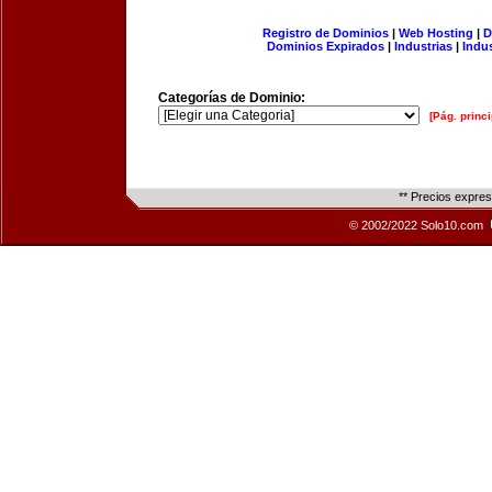
Registro de Dominios
|
Web Hosting
|
D
Dominios Expirados
|
Industrias
|
Indu
Categorías de Dominio:
[Pág. princi
** Precios expre
© 2002/2022 Solo10.com