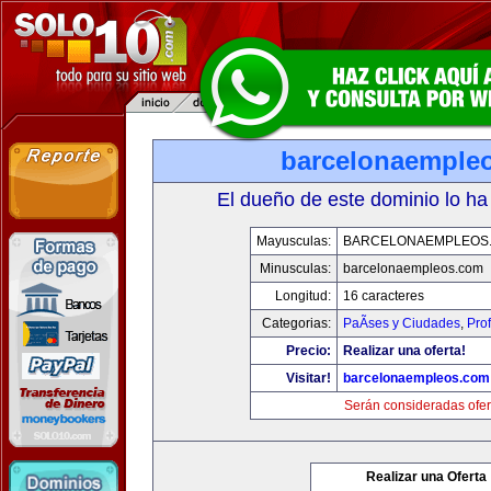
barcelonaemple
El dueño de este dominio lo ha
Mayusculas:
BARCELONAEMPLEOS
Minusculas:
barcelonaempleos.com
Longitud:
16 caracteres
Categorias:
PaÃ­ses y Ciudades
,
Pro
Precio:
Realizar una oferta!
Visitar!
barcelonaempleos.com
Serán consideradas ofer
Realizar una Oferta