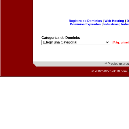
Registro de Dominios
|
Web Hosting
|
D
Dominios Expirados
|
Industrias
|
Indu
Categorías de Dominio:
[Pág. princi
** Precios expre
© 2002/2022 Solo10.com