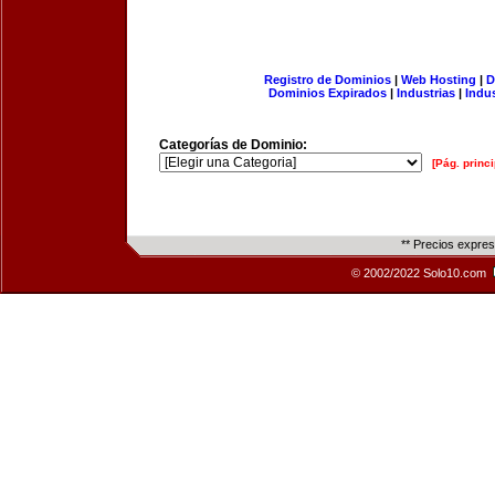
Registro de Dominios
|
Web Hosting
|
D
Dominios Expirados
|
Industrias
|
Indu
Categorías de Dominio:
[Pág. princi
** Precios expre
© 2002/2022 Solo10.com