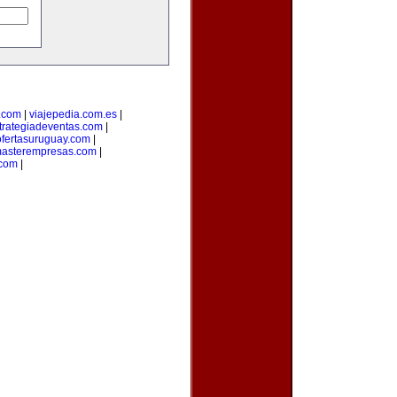
.com
|
viajepedia.com.es
|
trategiadeventas.com
|
ofertasuruguay.com
|
asterempresas.com
|
com
|