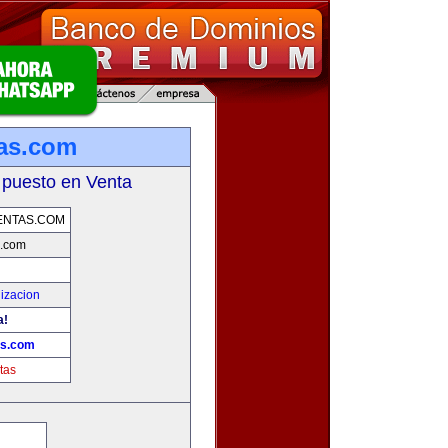
tas.com
 puesto en Venta
ENTAS.COM
s.com
izacion
a!
as.com
tas