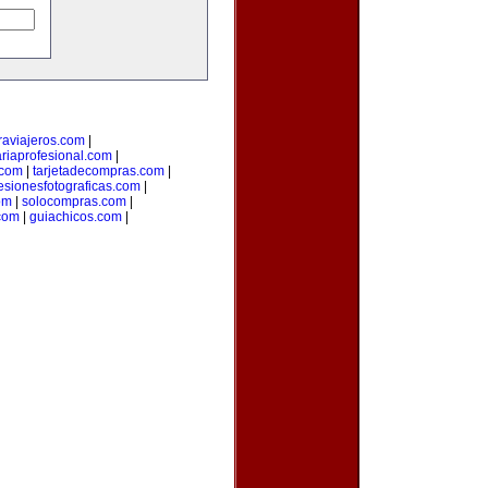
aviajeros.com
|
ariaprofesional.com
|
.com
|
tarjetadecompras.com
|
esionesfotograficas.com
|
om
|
solocompras.com
|
com
|
guiachicos.com
|