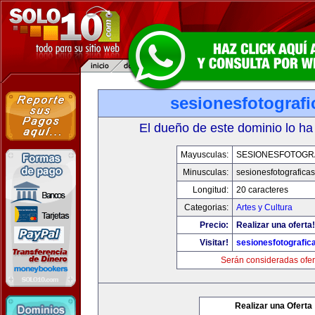
sesionesfotograf
El dueño de este dominio lo ha
Mayusculas:
SESIONESFOTOGR
Minusculas:
sesionesfotografica
Longitud:
20 caracteres
Categorias:
Artes y Cultura
Precio:
Realizar una oferta!
Visitar!
sesionesfotografic
Serán consideradas ofer
Realizar una Oferta