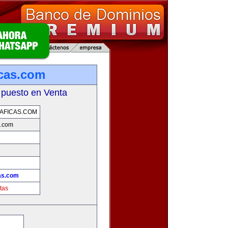
icas.com
 puesto en Venta
AFICAS.COM
s.com
as.com
tas