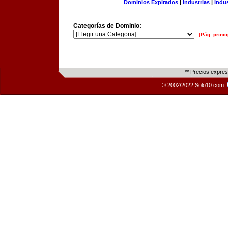
Dominios Expirados
|
Industrias
|
Indu
Categorías de Dominio:
[Pág. princi
** Precios expre
© 2002/2022 Solo10.com