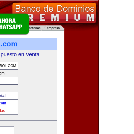
l.com
 puesto en Venta
BOL.COM
com
rta!
.com
tas