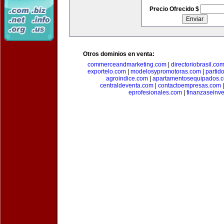
Precio Ofrecido $
Otros dominios en venta:
commerceandmarketing.com
|
directoriobrasil.co
exportelo.com
|
modelosypromotoras.com
|
partid
agroindice.com
|
apartamentosequipados.
centraldeventa.com
|
contactoempresas.com
eprofesionales.com
|
finanzaseinv