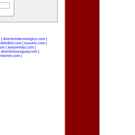
m
|
directoriotecnologico.com
|
odefutbol.com
|
suvuelo.com
|
com
|
areaventas.com
|
|
directoriouruguay.com
|
ersiones.com
|