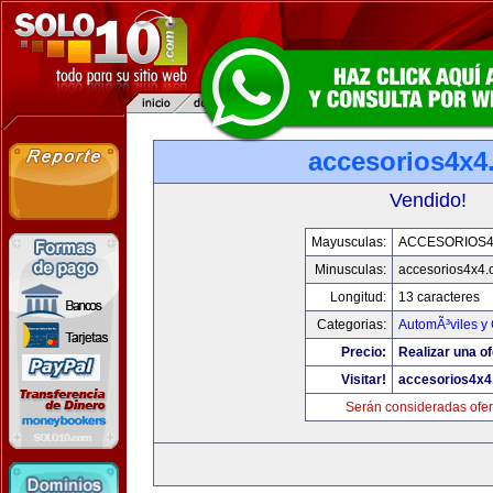
accesorios4x4
Vendido!
Mayusculas:
ACCESORIOS
Minusculas:
accesorios4x4
Longitud:
13 caracteres
Categorias:
AutomÃ³viles y
Precio:
Realizar una of
Visitar!
accesorios4x
Serán consideradas ofer