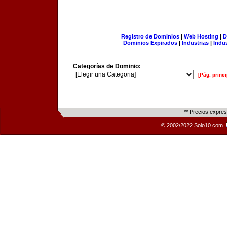
Registro de Dominios
|
Web Hosting
|
D
Dominios Expirados
|
Industrias
|
Indu
Categorías de Dominio:
[Pág. princi
** Precios expre
© 2002/2022 Solo10.com