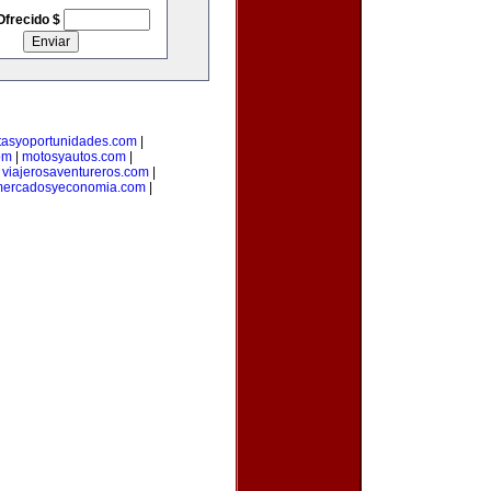
Ofrecido $
rtasyoportunidades.com
|
om
|
motosyautos.com
|
|
viajerosaventureros.com
|
ercadosyeconomia.com
|