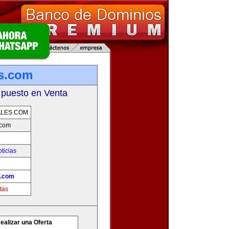
es.com
 puesto en Venta
ALES.COM
.com
ticias
s.com
tas
ealizar una Oferta