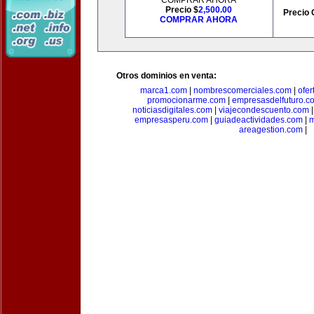
COMPRAR AHORA
Precio $
2,500.00
Precio 
COMPRAR AHORA
Otros dominios en venta:
marca1.com
|
nombrescomerciales.com
|
ofe
promocionarme.com
|
empresasdelfuturo.c
noticiasdigitales.com
|
viajecondescuento.com
empresasperu.com
|
guiadeactividades.com
|
m
areagestion.com
|