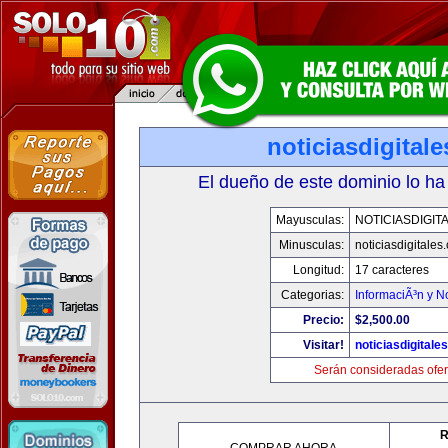
noticiasdigital
El dueño de este dominio lo ha
Mayusculas:
NOTICIASDIGIT
Minusculas:
noticiasdigitales
Longitud:
17 caracteres
Categorias:
InformaciÃ³n y No
Precio:
$2,500.00
Visitar!
noticiasdigitale
Serán consideradas ofer
R