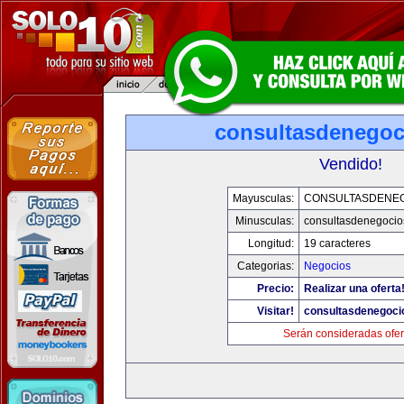
consultasdenego
Vendido!
Mayusculas:
CONSULTASDENE
Minusculas:
consultasdenegocio
Longitud:
19 caracteres
Categorias:
Negocios
Precio:
Realizar una oferta
Visitar!
consultasdenegoci
Serán consideradas ofer