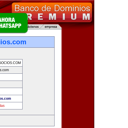
cios.com
GOCIOS.COM
s.com
!
os.com
tas