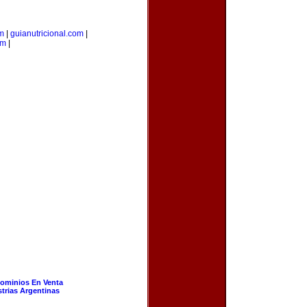
om
|
guianutricional.com
|
om
|
ominios En Venta
strias Argentinas