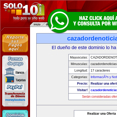
cazadordenotici
El dueño de este dominio lo ha
Mayusculas:
CAZADORDENOTI
Minusculas:
cazadordenoticia
Longitud:
17 caracteres
Categorias:
InformaciÃ³n y Not
Precio:
Realizar una ofert
Visitar!
cazadordenotici
Serán consideradas ofer
Realizar una Oferta