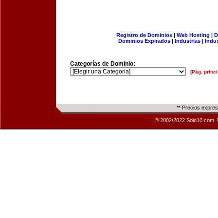
Registro de Dominios
|
Web Hosting
|
D
Dominios Expirados
|
Industrias
|
Indu
Categorías de Dominio:
[Pág. princi
** Precios expre
© 2002/2022 Solo10.com