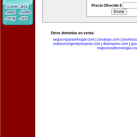
Precio Ofrecido $
Otros dominios en venta:
segurosparaelhogar.com
|
zonalujo.com
|
promoci
outsourcingempresarial.com
|
diarioperu.com
|
gui
negociosytecnologia.c