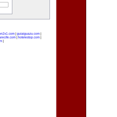
on2x1.com
|
guiaiguazu.com
|
arecife.com
|
hotelestop.com
|
om
|