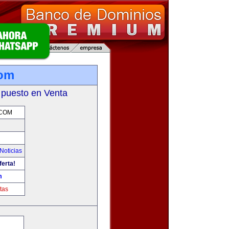
com
 puesto en Venta
.COM
Noticias
ferta!
m
tas