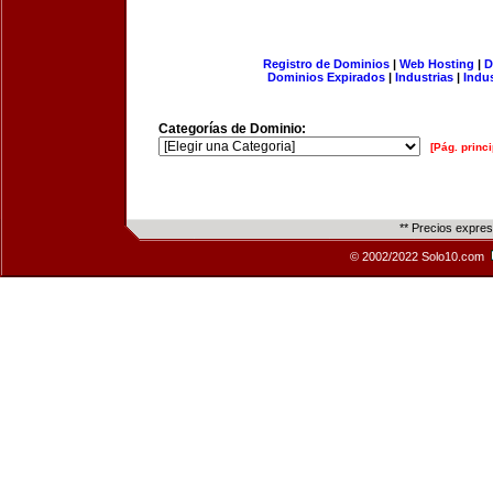
Registro de Dominios
|
Web Hosting
|
D
Dominios Expirados
|
Industrias
|
Indu
Categorías de Dominio:
[Pág. princi
** Precios expre
© 2002/2022 Solo10.com