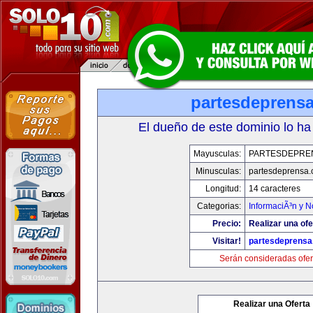
partesdeprens
El dueño de este dominio lo ha
Mayusculas:
PARTESDEPRE
Minusculas:
partesdeprensa
Longitud:
14 caracteres
Categorias:
InformaciÃ³n y N
Precio:
Realizar una ofe
Visitar!
partesdeprens
Serán consideradas ofer
Realizar una Oferta