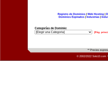
Registro de Dominios
|
Web Hosting
|
D
Dominios Expirados
|
Industrias
|
Indu
Categorías de Dominio:
[Pág. princi
** Precios expre
© 2002/2022 Solo10.com