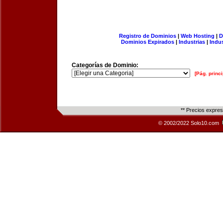
Registro de Dominios
|
Web Hosting
|
D
Dominios Expirados
|
Industrias
|
Indu
Categorías de Dominio:
[Pág. princi
** Precios expre
© 2002/2022 Solo10.com