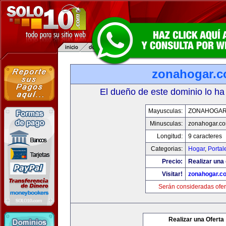
zonahogar.
El dueño de este dominio lo ha
Mayusculas:
ZONAHOGAR
Minusculas:
zonahogar.c
Longitud:
9 caracteres
Categorias:
Hogar
,
Portal
Precio:
Realizar una 
Visitar!
zonahogar.c
Serán consideradas ofer
Realizar una Oferta