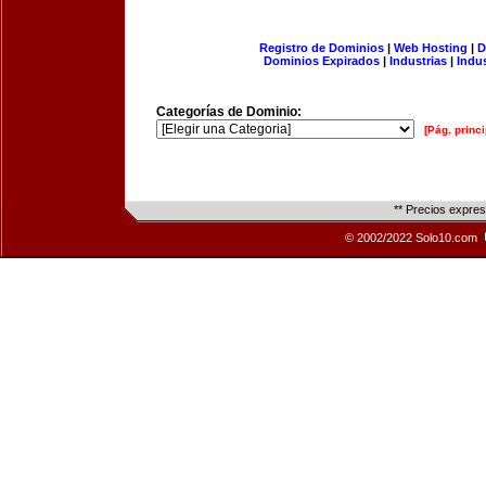
Registro de Dominios
|
Web Hosting
|
D
Dominios Expirados
|
Industrias
|
Indu
Categorías de Dominio:
[Pág. princi
** Precios expre
© 2002/2022 Solo10.com