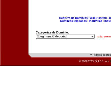
Registro de Dominios
|
Web Hosting
|
D
Dominios Expirados
|
Industrias
|
Indu
Categorías de Dominio:
[Pág. princi
** Precios expre
© 2002/2022 Solo10.com