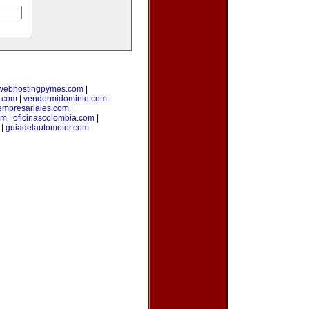
webhostingpymes.com
|
.com
|
vendermidominio.com
|
empresariales.com
|
om
|
oficinascolombia.com
|
|
guiadelautomotor.com
|