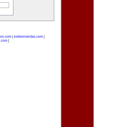
cion.com
|
exitoenventas.com
|
.com
|