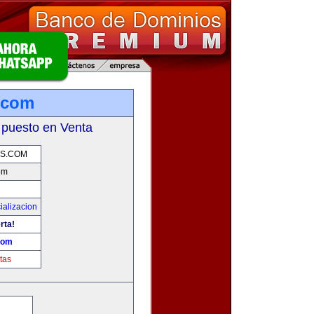
.com
 puesto en Venta
AS.COM
om
ializacion
rta!
com
tas