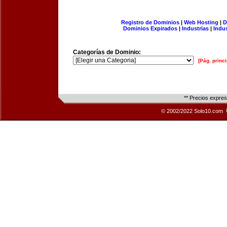
Registro de Dominios
|
Web Hosting
|
D
Dominios Expirados
|
Industrias
|
Indu
Categorías de Dominio:
[Pág. princi
** Precios expre
© 2002/2022 Solo10.com