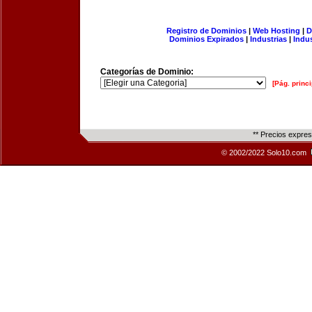
Registro de Dominios
|
Web Hosting
|
D
Dominios Expirados
|
Industrias
|
Indu
Categorías de Dominio:
[Pág. princi
** Precios expre
© 2002/2022 Solo10.com