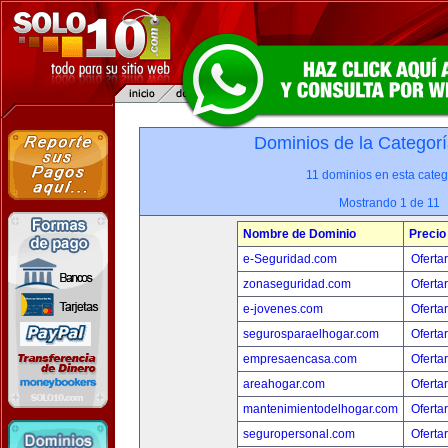
Dominios de la Categorí
11 dominios en esta categ
Mostrando 1 de 11
Nombre de Dominio
Precio
e-Seguridad.com
Oferta
zonaseguridad.com
Oferta
e-jovenes.com
Oferta
segurosparaelhogar.com
Oferta
empresaencasa.com
Oferta
areahogar.com
Oferta
mantenimientodelhogar.com
Oferta
seguropersonal.com
Oferta