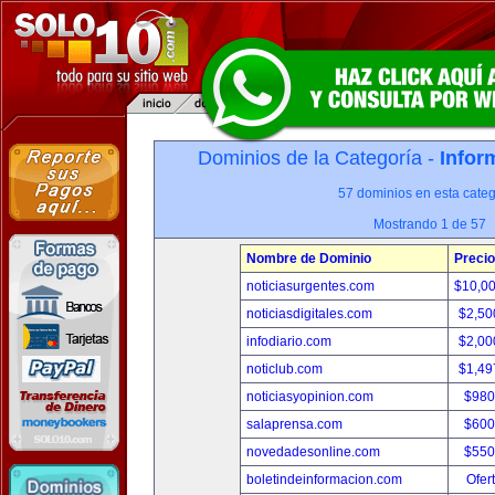
Dominios de la Categoría -
Infor
57 dominios en esta categ
Mostrando 1 de 57
Nombre de Dominio
Precio
noticiasurgentes.com
$10,0
noticiasdigitales.com
$2,50
infodiario.com
$2,00
noticlub.com
$1,49
noticiasyopinion.com
$980
salaprensa.com
$600
novedadesonline.com
$550
boletindeinformacion.com
Ofer