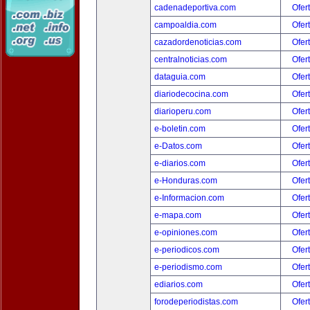
cadenadeportiva.com
Ofer
campoaldia.com
Ofer
cazadordenoticias.com
Ofer
centralnoticias.com
Ofer
dataguia.com
Ofer
diariodecocina.com
Ofer
diarioperu.com
Ofer
e-boletin.com
Ofer
e-Datos.com
Ofer
e-diarios.com
Ofer
e-Honduras.com
Ofer
e-Informacion.com
Ofer
e-mapa.com
Ofer
e-opiniones.com
Ofer
e-periodicos.com
Ofer
e-periodismo.com
Ofer
ediarios.com
Ofer
forodeperiodistas.com
Ofer