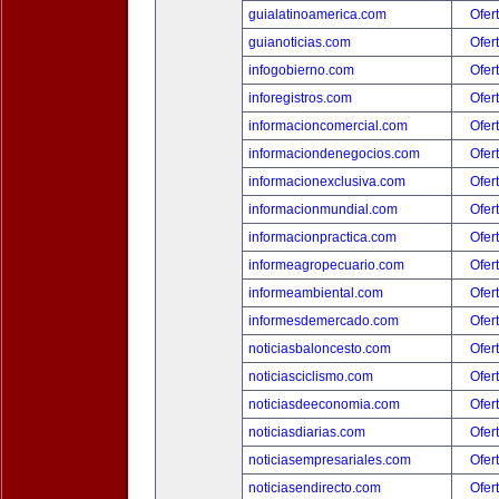
guialatinoamerica.com
Ofer
guianoticias.com
Ofer
infogobierno.com
Ofer
inforegistros.com
Ofer
informacioncomercial.com
Ofer
informaciondenegocios.com
Ofer
informacionexclusiva.com
Ofer
informacionmundial.com
Ofer
informacionpractica.com
Ofer
informeagropecuario.com
Ofer
informeambiental.com
Ofer
informesdemercado.com
Ofer
noticiasbaloncesto.com
Ofer
noticiasciclismo.com
Ofer
noticiasdeeconomia.com
Ofer
noticiasdiarias.com
Ofer
noticiasempresariales.com
Ofer
noticiasendirecto.com
Ofer