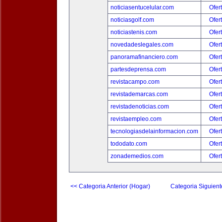
noticiasentucelular.com
Ofer
noticiasgolf.com
Ofer
noticiastenis.com
Ofer
novedadeslegales.com
Ofer
panoramafinanciero.com
Ofer
partesdeprensa.com
Ofer
revistacampo.com
Ofer
revistademarcas.com
Ofer
revistadenoticias.com
Ofer
revistaempleo.com
Ofer
tecnologiasdelainformacion.com
Ofer
tododato.com
Ofer
zonademedios.com
Ofer
<< Categoria Anterior (Hogar)
Categoria Siguient