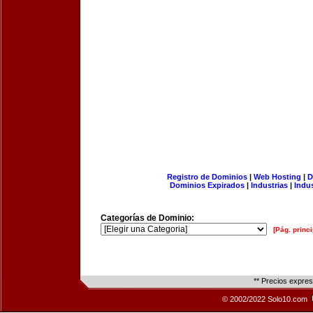
Registro de Dominios
|
Web Hosting
|
D
Dominios Expirados
|
Industrias
|
Indu
Categorías de Dominio:
[Pág. princi
** Precios expre
© 2002/2022 Solo10.com