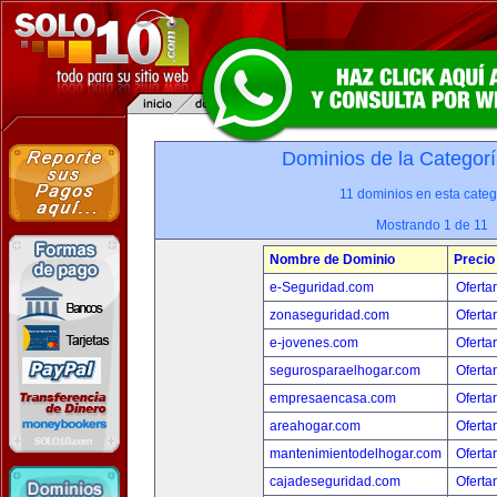
Dominios de la Categorí
11 dominios en esta categ
Mostrando 1 de 11
Nombre de Dominio
Precio
e-Seguridad.com
Oferta
zonaseguridad.com
Oferta
e-jovenes.com
Oferta
segurosparaelhogar.com
Oferta
empresaencasa.com
Oferta
areahogar.com
Oferta
mantenimientodelhogar.com
Oferta
cajadeseguridad.com
Oferta