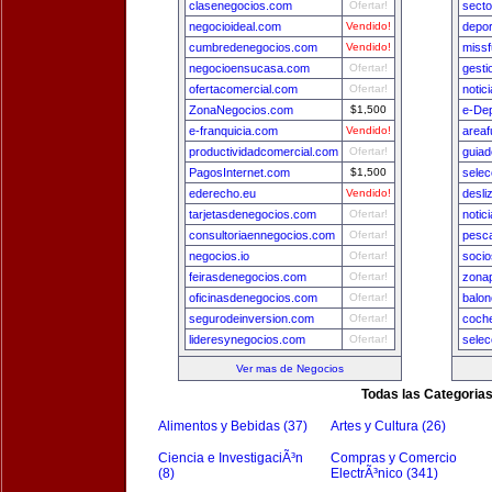
clasenegocios.com
Ofertar!
secto
negocioideal.com
Vendido!
depo
cumbredenegocios.com
Vendido!
missf
negocioensucasa.com
Ofertar!
gest
ofertacomercial.com
Ofertar!
notic
ZonaNegocios.com
$1,500
e-De
e-franquicia.com
Vendido!
areaf
productividadcomercial.com
Ofertar!
guia
PagosInternet.com
$1,500
selec
ederecho.eu
Vendido!
desli
tarjetasdenegocios.com
Ofertar!
notic
consultoriaennegocios.com
Ofertar!
pesca
negocios.io
Ofertar!
socio
feirasdenegocios.com
Ofertar!
zona
oficinasdenegocios.com
Ofertar!
balon
segurodeinversion.com
Ofertar!
coch
lideresynegocios.com
Ofertar!
sele
Ver mas de Negocios
Todas las Categoria
Alimentos y Bebidas (37)
Artes y Cultura (26)
Ciencia e InvestigaciÃ³n
Compras y Comercio
(8)
ElectrÃ³nico (341)