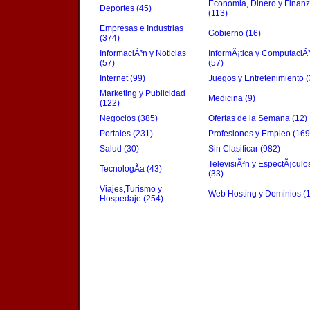
Economia, Dinero y Finan
Deportes (45)
(113)
Empresas e Industrias
Gobierno (16)
(374)
InformaciÃ³n y Noticias
InformÃ¡tica y ComputaciÃ
(57)
(57)
Internet (99)
Juegos y Entretenimiento (
Marketing y Publicidad
Medicina (9)
(122)
Negocios (385)
Ofertas de la Semana (12)
Portales (231)
Profesiones y Empleo (169
Salud (30)
Sin Clasificar (982)
TelevisiÃ³n y EspectÃ¡culo
TecnologÃ­a (43)
(33)
Viajes,Turismo y
Web Hosting y Dominios (
Hospedaje (254)