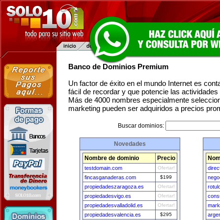
Banco de Dominios Premium
Un factor de éxito en el mundo Internet es con
fácil de recordar y que potencie las actividade
Más de 4000 nombres especialmente seleccion
marketing pueden ser adquiridos a precios pro
Buscar dominios:
Novedades
Nombre de dominio
Precio
Nom
testdomain.com
Ofertar!
dire
fincasganaderas.com
$199
nego
propiedadeszaragoza.es
Ofertar!
rotu
propiedadesvigo.es
Ofertar!
cons
propiedadesvalladolid.es
Ofertar!
mark
propiedadesvalencia.es
$295
arge