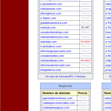
e-periodismo.com
Ofertar!
cibe
noticiastenis.com
Ofertar!
uru
inforegistros.com
Ofertar!
e-H
e-Datos.com
Ofertar!
USA
guialatinoamerica.com
Ofertar!
e-P
noticlub.com
$1,497
e-Pu
cazadordenoticias.com
Ofertar!
bras
noticiasbaloncesto.com
Ofertar!
i-gu
tododato.com
Vendido!
e-n
e-periodicos.com
Ofertar!
e-U
informeagropecuario.com
Ofertar!
e-Ra
zonademedios.com
Ofertar!
e-Br
noticiasdiarias.com
Vendido!
chil
informesdemercado.com
Ofertar!
arge
infogobierno.com
Ofertar!
prop
Ver mas de InformaciÃ³n Y Noticias
V
Negocios
Nombre de dominio
Precio
Nomb
agendadereuniones.com
Ofertar!
notic
catalogoscomerciales.com
Ofertar!
camp
rodadadenegocio.com
Ofertar!
zona