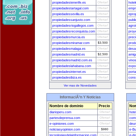
propiedadestenerife.es
Ofertar!
hote
propiedadestartagal.com
Ofertar!
empr
propiedadessevilla.es
Ofertar!
epro
propiedadessanjusto.com
Ofertar!
publ
propiedadesriogallegos.com
Ofertar!
agro
propiedadesreconquista.com
Ofertar!
proy
propiedadesmurcia.es
Ofertar!
prec
propiedadesmiramar.com
$3,500
prod
propiedadesmalaga.es
Ofertar!
desa
propiedadesmadrid.es
$2,500
amig
propiedadesmadrid.com.es
Ofertar!
vino
propiedadeslahabana.com
Ofertar!
expo
propiedadesinternet.es
Ofertar!
port
propiedadesibiza.es
Ofertar!
cons
Ver mas de Novedades
InformaciÃ³n Y Noticias
Nombre de dominio
Precio
Nom
diarioperu.com
Ofertar!
hote
partesdeprensa.com
Ofertar!
comu
e-opiniones.com
Ofertar!
deu
noticiasyopinion.com
$980
e-B
tecnologiasdelainformacion.com
Ofertar!
e-do