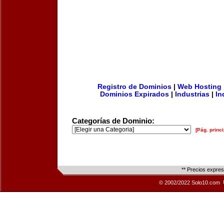
Registro de Dominios
|
Web Hosting
Dominios Expirados
|
Industrias
|
In
Categorías de Dominio:
[Pág. princi
** Precios expre
© 2002/2022 Solo10.com